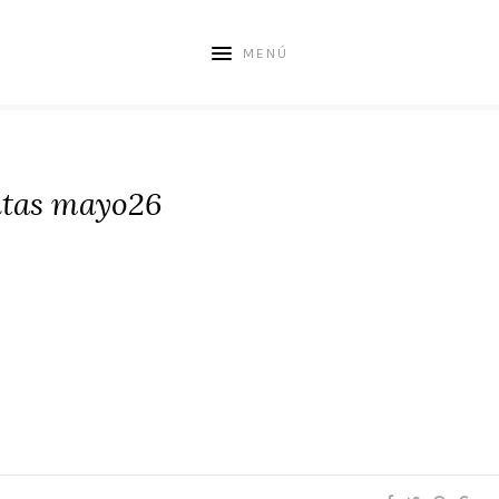
MENÚ
itas mayo26