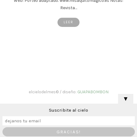
Web: Porteo adaptado. www.misaquitomagico.es Notas:
Revista…
LEER
elcielodelmes© / diseño:
GUAPABOMBON
▼
Suscribite al cielo