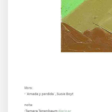
libro:
-¨Amada y perdida¨, Susie Boyt
nota:
-Tamara Tenenbaum
diario.ar