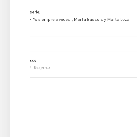
serie:
-¨Yo siempre a veces¨, Marta Bassols y Marta Loza
<<<
Respirar