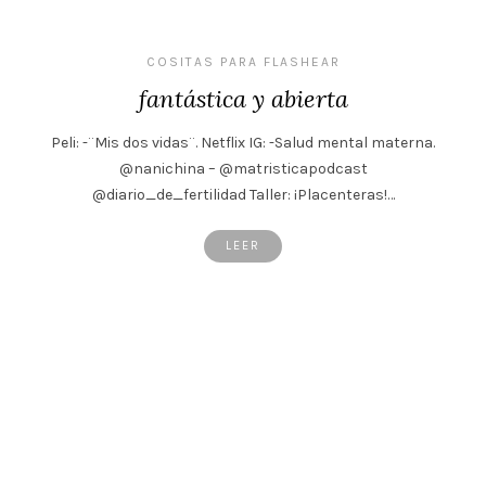
COSITAS PARA FLASHEAR
fantástica y abierta
Peli: -¨Mis dos vidas¨. Netflix IG: -Salud mental materna.
@nanichina – @matristicapodcast
@diario_de_fertilidad Taller: ¡Placenteras!…
LEER