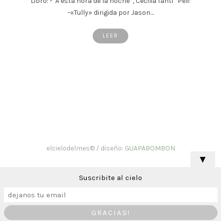
Libro: -¨A esta hora de la noche¨, Cecilia fanti Peli:
-«Tully» dirigida por Jason…
LEER
elcielodelmes© / diseño:
GUAPABOMBON
▼
Suscribite al cielo