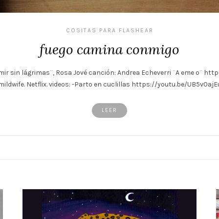
COSITAS PARA FLASHEAR
fuego camina conmigo
rmir sin lágrimas¨, Rosa Jové canción: Andrea Echeverri ¨A eme o¨ ht
mildwife. Netflix. videos: -Parto en cuclillas https://youtu.be/UB5v0aj
LEER