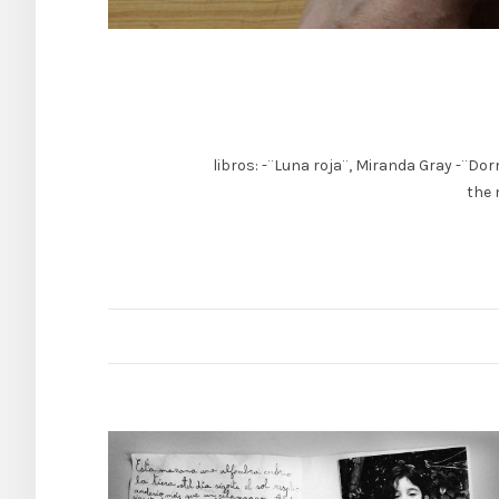
libros: -¨Luna roja¨, Miranda Gray -¨Do
the 