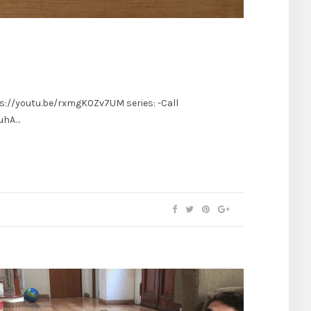
tps://youtu.be/rxmgK0Zv7UM series: -Call
EuhA…