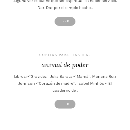
Alguna vez escuché que ser espiritual es hacer servicio.
Dar. Dar por el simple hecho…
LEER
COSITAS PARA FLASHEAR
animal de poder
Libros: -¨Gravidez¨, Julia Barata -¨Mamá¨, Mariana Ruiz
Johnson -¨Corazón de madre¨, Isabel Minhós -¨El
cuaderno de…
LEER