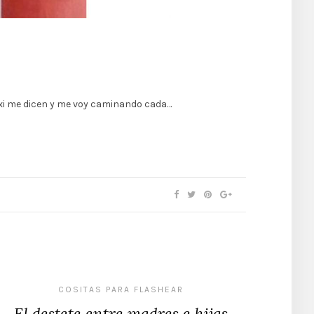
axi me dicen y me voy caminando cada…
COSITAS PARA FLASHEAR
El destete entre madres e hijas