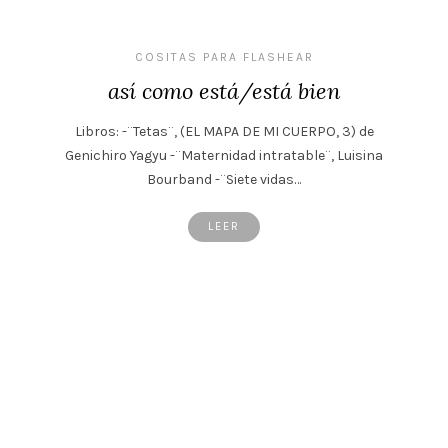
COSITAS PARA FLASHEAR
así como está/está bien
Libros: -¨Tetas¨, (EL MAPA DE MI CUERPO, 3) de
Genichiro Yagyu -¨Maternidad intratable¨, Luisina
Bourband -¨Siete vidas…
LEER