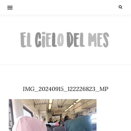
IMG_20240915_122226823_MP