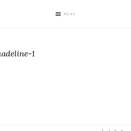
MENÚ
adeline-1