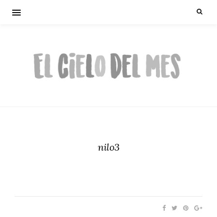
nilo3