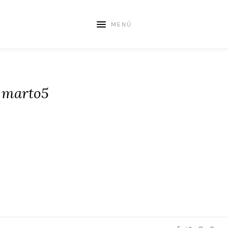
MENÚ
marto5