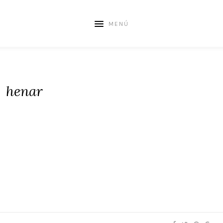
MENÚ
henar