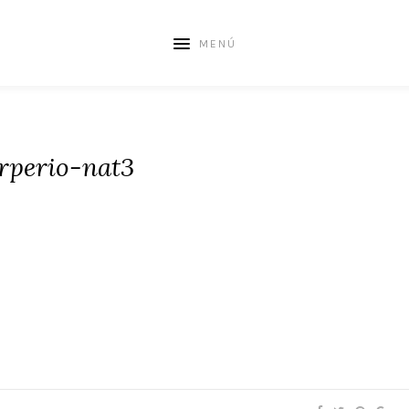
MENÚ
rperio-nat3