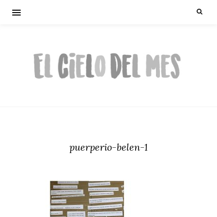
puerperio-belen-1