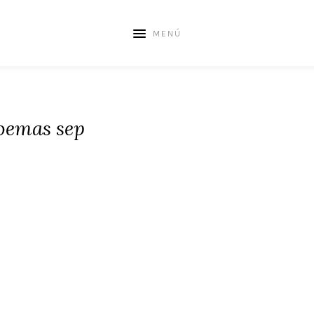
MENÚ
oemas sep