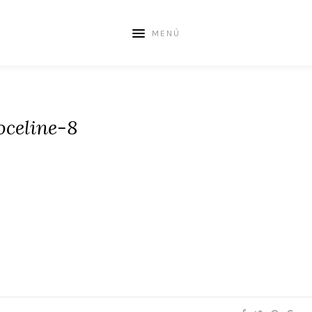
MENÚ
oceline-8