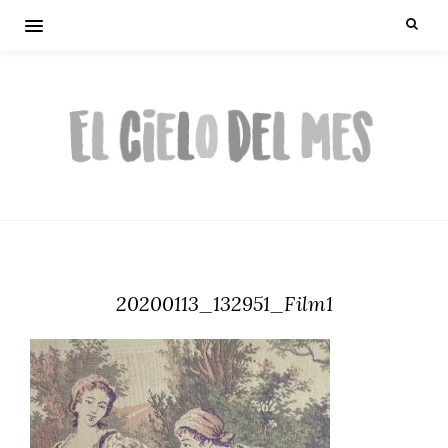
20200113_132951_Film1