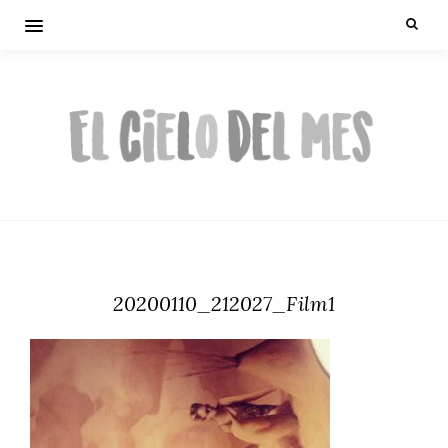
20200110_212027_Film1