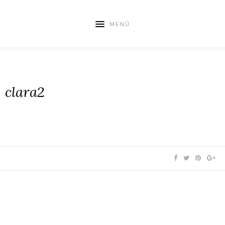
MENÚ
clara2