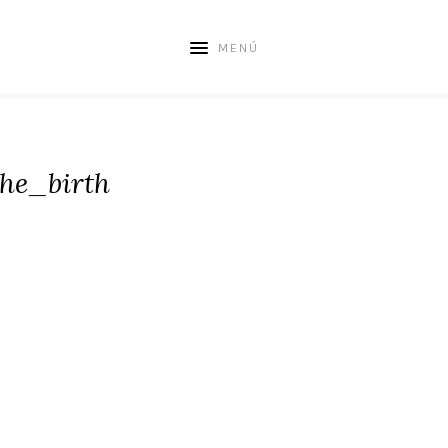
MENÚ
the_birth