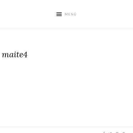
MENÚ
maite4