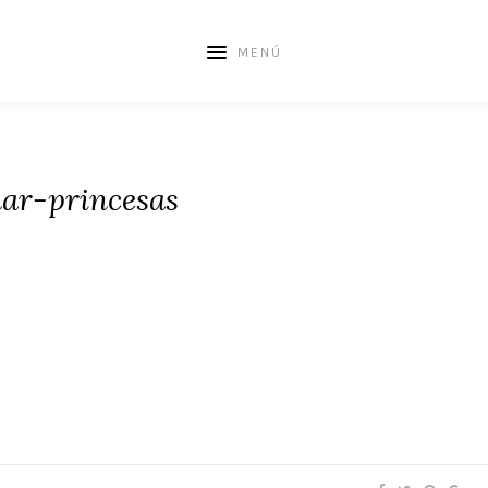
MENÚ
nar-princesas