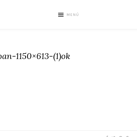
MENÚ
oan-1150×613-(1)ok