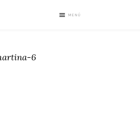
MENÚ
artina-6