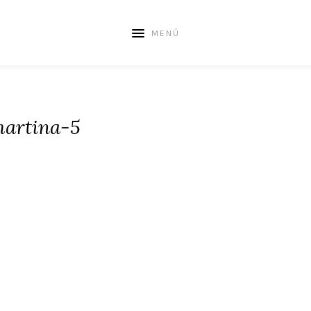
MENÚ
artina-5