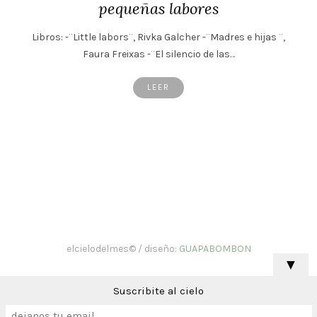
pequeñas labores
Libros: -¨Little labors¨, Rivka Galcher -¨Madres e hijas ¨,
Faura Freixas -¨El silencio de las…
LEER
elcielodelmes© / diseño:
GUAPABOMBON
▼
Suscribite al cielo