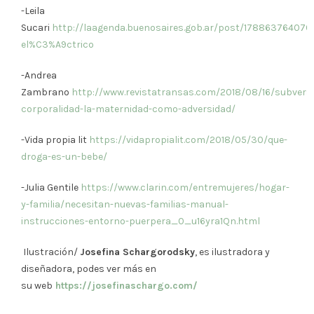
-Leila
Sucari
http://laagenda.buenosaires.gob.ar/post/17886376407
el%C3%A9ctrico
-Andrea
Zambrano
http://www.revistatransas.com/2018/08/16/subversi
corporalidad-la-maternidad-como-adversidad/
-Vida propia lit
https://vidapropialit.com/2018/05/30/que-
droga-es-un-bebe/
-Julia Gentile
https://www.clarin.com/entremujeres/hogar-
y-familia/necesitan-nuevas-familias-manual-
instrucciones-entorno-puerpera_0_u16yra1Qn.html
Ilustración/
Josefina Schargorodsky
, es ilustradora y
diseñadora, podes ver más en
su web
https://josefinaschargo.com/