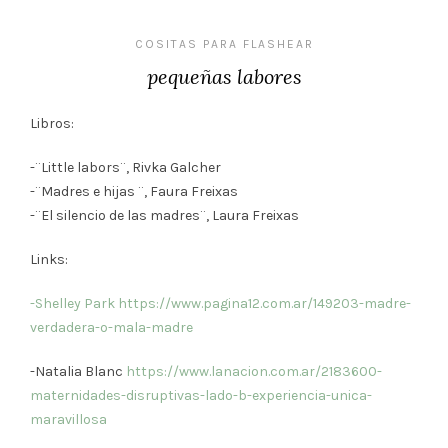
COSITAS PARA FLASHEAR
pequeñas labores
Libros:
-¨Little labors¨, Rivka Galcher
-¨Madres e hijas ¨, Faura Freixas
-¨El silencio de las madres¨, Laura Freixas
Links:
-Shelley Park
https://www.pagina12.com.ar/149203-madre-
verdadera-o-mala-madre
-Natalia Blanc
https://www.lanacion.com.ar/2183600-
maternidades-disruptivas-lado-b-experiencia-unica-
maravillosa