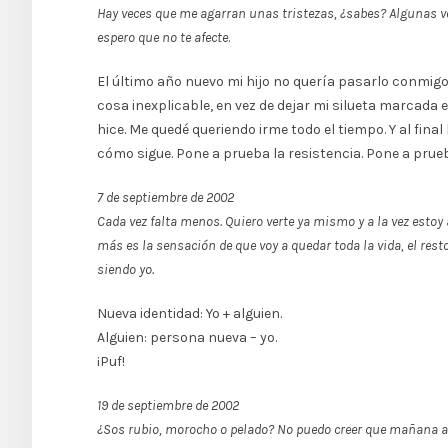
Hay veces que me agarran unas tristezas, ¿sabes? Algunas vec
espero que no te afecte
.
El último año nuevo mi hijo no quería pasarlo conmigo
cosa inexplicable, en vez de dejar mi silueta marcada 
hice. Me quedé queriendo irme todo el tiempo. Y al fin
cómo sigue. Pone a prueba la resistencia. Pone a prueba
7 de septiembre de 2002
Cada vez falta menos. Quiero verte ya mismo y a la vez esto
más es la sensación de que voy a quedar toda la vida, el res
siendo yo.
Nueva identidad: Yo + alguien.
Alguien: persona nueva – yo.
¡Puf!
19 de septiembre de 2002
¿Sos rubio, morocho o pelado? No puedo creer que mañana a es