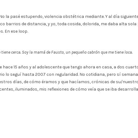
. No la pasé estupendo, violencia obstétrica mediante. Y al día siguie
co barrios de distancia, y yo, toda cosida, dolorida, me daba alta so
s. En ese loop.
 tiene cerca. Soy la mamá de Fausto, un pequeño cabrón que me tiene loca.
de hace 15 años y al adolescente que tengo ahora en casa, a dos cuart
iario lo seguí hasta 2007 con regularidad. No cotidiana, pero sí sem
estros días, de cómo éramos y que hacíamos, crónicas de su/nuestro cr
centes, iluminados, mis reflexiones de cómo veía que se iba desarroll