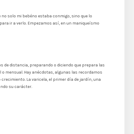
nte no solo mi bebéno estaba conmigo, sino que lo
la para ir a verlo. Empezamos así, en un maniqueísmo
os de distancia, preparando o diciendo que prepara las
anal o mensual. Hay anécdotas, algunas las recordamos
ecimiento. La varicela, el primer día de jardín, una
ando su carácter.