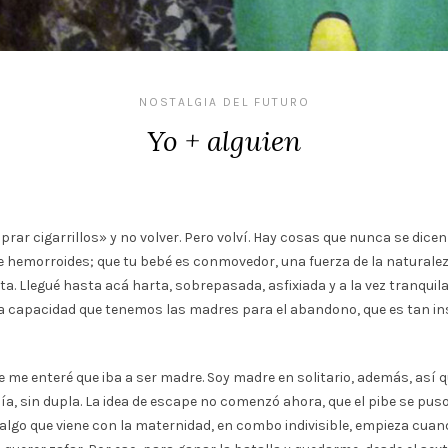
NOSTALGIA DEL FUTURO
Yo + alguien
mprar cigarrillos» y no volver. Pero volví. Hay cosas que nunca se dic
e hemorroides; que tu bebé es conmovedor, una fuerza de la naturaleza,
a. Llegué hasta acá harta, sobrepasada, asfixiada y a la vez tranqu
e la capacidad que tenemos las madres para el abandono, que es tan i
que me enteré que iba a ser madre. Soy madre en solitario, además, así
a, sin dupla. La idea de escape no comenzó ahora, que el pibe se puso, 
 algo que viene con la maternidad, en combo indivisible, empieza cuan