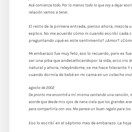
Acá comienza todo. Por lo menos todo lo que voy a dejar esc
relación vamos a tener.
El resto de la primera entrada, pienso ahora, mezcl
explico. No me acuerdo cómo ni cuando escribí cada co
preguntando ¿qué es este sentimiento? ¿Amor? ¿Cómo 
Mi embarazo fue muy feliz, eso lo recuerdo, pero es f
ser una piba que andesalticandopor la vida, arco iris 
natural y ahora, releyéndome, se me hace hilarante. Y e
cuando dormía de bebé en mi cama en un colecho insti
agosto de 2002
De pronto me encontré a mí misma cantando una canción, má
acorde que desde mis ojos de nena creía que los grandes era
para compartirla con vos. Me parece un buen regalo para los 
Eso lo escribí en el séptimo mes de embarazo. La hoja 