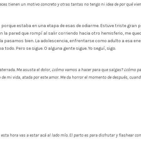
es tienen un motivo concreto y otras tantas no tengo ni idea de por qué vien
 porque estaba en una etapa de esas de odiarme. Estuve triste gran pa
en la pared que rompí al salir corriendo hacia otro hemisferio, me qued
al la pasamos bien. La adolescencia, enfrentarse como adulto a esa en
 todo. Pero se sigue. O alguna gente sigue. Yo seguí, sigo.
y aterrada. Me asusta el dolor, ¿cómo vamos a hacer para que salgas? ¿cómo pa
to de mi vida, atada por este amor. Me da horror el momento de después, cuan
ta hora vas a estar acá al lado mío. El parto es para disfrutar y flashear co