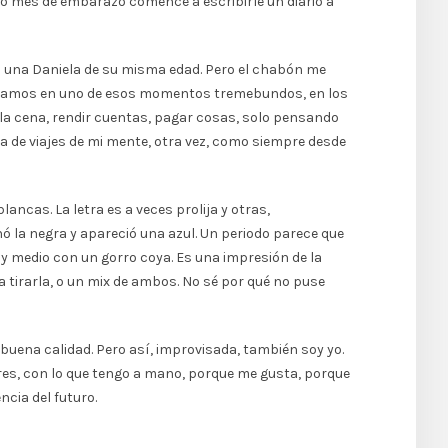
to mes de embarazo comencé a escribirle un diario a
 a una Daniela de su misma edad. Pero el chabón me
 Estábamos en uno de esos momentos tremebundos, en los
er la cena, rendir cuentas, pagar cosas, solo pensando
cia de viajes de mi mente, otra vez, como siempre desde
ncas. La letra es a veces prolija y otras,
ó la negra y apareció una azul. Un periodo parece que
o y medio con un gorro coya. Es una impresión de la
a tirarla, o un mix de ambos. No sé por qué no puse
uena calidad. Pero así, improvisada, también soy yo.
ores, con lo que tengo a mano, porque me gusta, porque
cia del futuro.