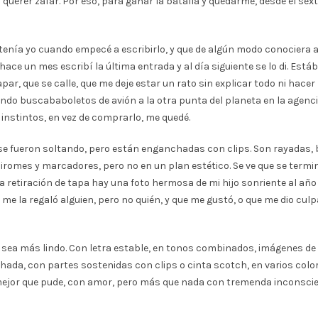
querer zafar. Por eso, para ganar la batalla y quedarme, desde el sex
e tenía yo cuando empecé a escribirlo, y que de algún modo conociera
ue hace un mes escribí la última entrada y al día siguiente se lo di.
apar, que se calle, que me deje estar un rato sin explicar todo ni hac
 cuando buscababoletos de avión a la otra punta del planeta en la agen
 instintos, en vez de comprarlo, me quedé.
e fueron soltando, pero están enganchadas con clips. Son rayadas, bla
omes y marcadores, pero no en un plan estético. Se ve que se termin
 la retiración de tapa hay una foto hermosa de mi hijo sonriente al añ
 me la regaló alguien, pero no quién, y que me gustó, o que me dio culp
sea más lindo. Con letra estable, en tonos combinados, imágenes de b
hada, con partes sostenidas con clips o cinta scotch, en varios col
ejor que pude, con amor, pero más que nada con tremenda inconscien