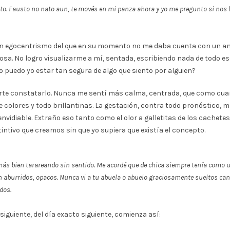
rito. Fausto no nato aun, te movés en mi panza ahora y yo me pregunto si nos
a un egocentrismo del que en su momento no me daba cuenta con un 
sa. No logro visualizarme a mí, sentada, escribiendo nada de todo es
puedo yo estar tan segura de algo que siento por alguien?
uerte constatarlo. Nunca me sentí más calma, centrada, que como cuan
de colores y todo brillantinas. La gestación, contra todo pronóstico,
nvidiable. Extraño eso tanto como el olor a galletitas de los cachetes
ntivo que creamos sin que yo supiera que existía el concepto.
s bien tarareando sin sentido. Me acordé que de chica siempre tenía como u
n aburridos, opacos. Nunca vi a tu abuela o abuelo graciosamente sueltos ca
dos.
siguiente, del día exacto siguiente, comienza así: