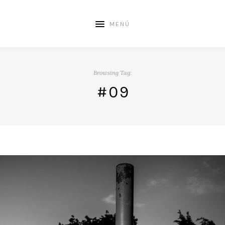
MENÚ
Browsing Tag:
#09