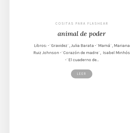
COSITAS PARA FLASHEAR
animal de poder
Libros: -¨Gravidez¨, Julia Barata -¨Mamá¨, Mariana
Ruiz Johnson -¨Corazón de madre¨, Isabel Minhós
-¨El cuaderno de…
LEER