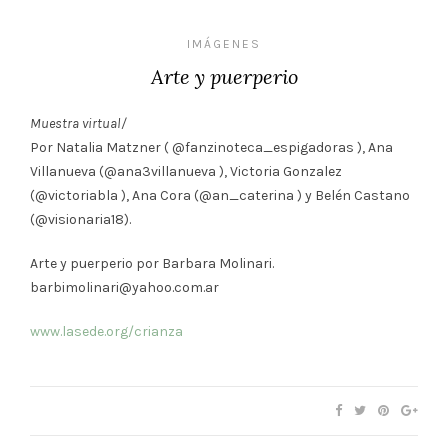
IMÁGENES
Arte y puerperio
Muestra virtual/
Por Natalia Matzner ( @fanzinoteca_espigadoras ), Ana
Villanueva (@ana3villanueva ), Victoria Gonzalez
(@victoriabla ), Ana Cora (@an_caterina ) y Belén Castano
(@visionaria18).
Arte y puerperio por Barbara Molinari.
barbimolinari@yahoo.com.ar
www.lasede.org/crianza