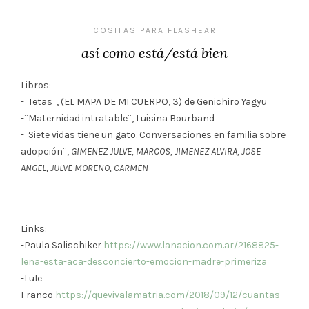
COSITAS PARA FLASHEAR
así como está/está bien
Libros:
-¨Tetas¨, (EL MAPA DE MI CUERPO, 3) de Genichiro Yagyu
-¨Maternidad intratable¨, Luisina Bourband
-¨Siete vidas tiene un gato. Conversaciones en familia sobre
adopción¨,
GIMENEZ JULVE, MARCOS
,
JIMENEZ ALVIRA, JOSE
ANGEL
,
JULVE MORENO, CARMEN
Links:
-Paula Salischiker
https://www.lanacion.com.ar/2168825-
lena-esta-aca-desconcierto-emocion-madre-primeriza
-Lule
Franco
https://quevivalamatria.com/2018/09/12/cuantas-