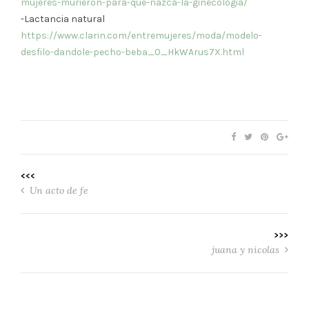
mujeres-murieron-para-que-nazca-la-ginecologia/
-Lactancia natural
https://www.clarin.com/entremujeres/moda/modelo-
desfilo-dandole-pecho-beba_0_HkWArus7X.html
<<<
Un acto de fe
>>>
juana y nicolas