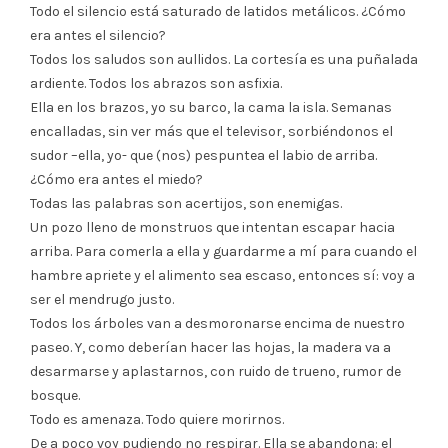
Todo el silencio está saturado de latidos metálicos. ¿Cómo
era antes el silencio?
Todos los saludos son aullidos. La cortesía es una puñalada
ardiente. Todos los abrazos son asfixia.
Ella en los brazos, yo su barco, la cama la isla. Semanas
encalladas, sin ver más que el televisor, sorbiéndonos el
sudor –ella, yo- que (nos) pespuntea el labio de arriba.
¿Cómo era antes el miedo?
Todas las palabras son acertijos, son enemigas.
Un pozo lleno de monstruos que intentan escapar hacia
arriba. Para comerla a ella y guardarme a mí para cuando el
hambre apriete y el alimento sea escaso, entonces sí: voy a
ser el mendrugo justo.
Todos los árboles van a desmoronarse encima de nuestro
paseo. Y, como deberían hacer las hojas, la madera va a
desarmarse y aplastarnos, con ruido de trueno, rumor de
bosque.
Todo es amenaza. Todo quiere morirnos.
De a poco voy pudiendo no respirar. Ella se abandona: el