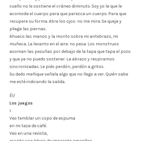
cuello no le sostiene el cráneo diminuto. Soy yo la que le
acomoda el cuerpo para que parezca un cuerpo. Para que
recupere su forma. Abre los ojos: no me mira. Se queja y
pliega las piernas.
Ahueco las manos y la monto sobre mi antebrazo, mi
muñeca. La levanto en el aire: no pesa. Los monstruos
asoman las pezuñas por debajo de la tapa que tapa el pozo
y que ya no puedo sostener. La abrazo y respiramos
sincronizadas. Le pido perdón, perdón a gritos.
Su dedo meñique señala algo que no llego a ver. Quién sabe
me esté indicando la salida.
Él/
Los juegos
I
Veo temblar un copo de espuma
en mi taza de café.
Veo en una revista,
escrita con letras de imprenta amarillas,