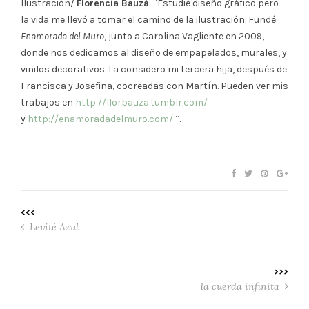
Ilustración/
Florencia Bauzá
: ¨Estudié diseño gráfico pero
la vida me llevó a tomar el camino de la ilustración. Fundé
Enamorada del Muro
, junto a Carolina Vagliente en 2009,
donde nos dedicamos al diseño de empapelados, murales, y
vinilos decorativos. La considero mi tercera hija, después de
Francisca y Josefina, cocreadas con Martín. Pueden ver mis
trabajos en
http://florbauza.tumblr.com/
y
http://enamoradadelmuro.com/
¨.
<<<
Levité Azul
>>>
la cuerda infinita