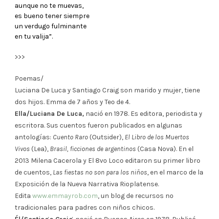
aunque no te muevas,
es bueno tener siempre
un verdugo fulminante
en tu valija”.
>>>
Poemas/
Luciana De Luca y Santiago Craig son marido y mujer, tiene
dos hijos. Emma de 7 años y Teo de 4.
Ella/Luciana De Luca,
nació en 1978. Es editora, periodista y
escritora. Sus cuentos fueron publicados en algunas
antologías:
Cuento Raro
(Outsider),
El Libro de los Muertos
Vivos
(Lea),
Brasil, ficciones de argentinos
(Casa Nova). En el
2013 Milena Cacerola y El 8vo Loco editaron su primer libro
de cuentos,
Las fiestas no son para los niños
,
en el marco de la
Exposición de la Nueva Narrativa Rioplatense.
Edita
www.emmayrob.com
, un blog de recursos no
tradicionales para padres con niños chicos.