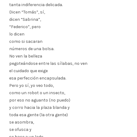
tanta indiferencia delicada.
Dicen “Tomás”, sí,
dicen “Sabrina”,
“Federico”, pero
lo dicen
como si sacaran
números de una bolsa.
No ven la belleza
pegoteándose entre las sílabas, no ven
el cuidado que exige
esa perfección encapsulada.
Pero yo sí, yo veo todo,
como un robot o un insecto,
por eso no aguanto (no puedo)
y corro hacia la plaza blanda y
toda esa gente (la otra gente)
se asombra,
se ofusca y
se hace a un lado