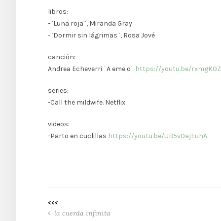
libros:
-¨Luna roja¨, Miranda Gray
-¨Dormir sin lágrimas¨, Rosa Jové
canción:
Andrea Echeverri ¨A eme o¨
https://youtu.be/rxmgK0
series:
-Call the mildwife. Netflix.
videos:
-Parto en cuclillas
https://youtu.be/UB5v0ajEuhA
<<<
la cuerda infinita