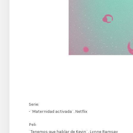
Serie:
-¨Maternidad activada¨. Netflix
Peli:
¨Tenemos que hablar de Kevin¨, Lynne Ramsay