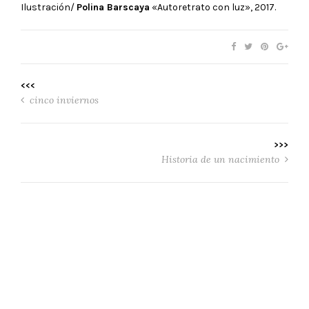
Ilustración/
Polina Barscaya
«Autoretrato con luz», 2017.
<<<
cinco inviernos
>>>
Historia de un nacimiento