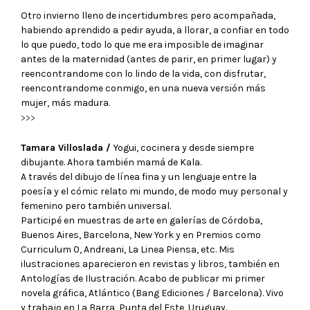
Otro invierno lleno de incertidumbres pero acompañada,
habiendo aprendido a pedir ayuda, a llorar, a confiar en todo
lo que puedo, todo lo que me era imposible de imaginar
antes de la maternidad (antes de parir, en primer lugar) y
reencontrandome con lo lindo de la vida, con disfrutar,
reencontrandome conmigo, en una nueva versión más
mujer, más madura.
>>>
Tamara Villoslada /
Yogui,
cocinera
y desde siempre
dibujante. Ahora también mamá de Kala.
A través del dibujo de línea fina y un lenguaje entre la
poesía y el cómic relato mi mundo, de modo muy personal y
femenino pero también universal.
Participé en muestras de arte en galerías de Córdoba,
Buenos Aires, Barcelona, New York y en Premios como
Curriculum 0, Andreani, La Linea Piensa, etc. Mis
ilustraciones aparecieron en revistas y libros, también en
Antologías de Ilustración. Acabo de publicar mi primer
novela gráfica, Atlántico (Bang Ediciones / Barcelona). Vivo
y trabajo en La Barra, Punta del Este, Uruguay.