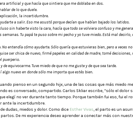
 artificial y que hacía que sintiera que me doblaba en dos.
hablar de lo que duele.
 explicación, la incertidumbre.
yudarte a salir. Eso me asustó porque decían que habían bajado los latidos.
incluso sin haberte visto la cara, hacía que todo se volviera confuso y me gener
seis semanas. Tu papá te puso sobre mi pecho y yo tuve miedo. Está mal decirlo,
o. No entendía cómo ayudarte. Sólo quería que estuvieras bien, pero a veces no
uise ser chica de nuevo, firmé papeles en calidad de madre, tomé decisiones,
el puerperio.
 y de equivocarme. Tuve miedo de que no me guste y de que sea tarde.
mí algo nuevo en donde sólo me importa que estés bien.
Cuando pienso en un segundo hijx, una de las cosas que más miedo me 
do es conversado, compartido. Carlos Skliar escribe, “sólo el dolor 
e elegí no ver durante tanto tiempo. Porque también fui eso, fui el ro
r ante la incertidumbre.
e de dudas, miedos y dolor. Como dice
Esther Vivas
, el parto es un asun
 partos. De mi experiencia deseo aprender a conectar más con nuest