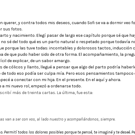
 querer, y contra todos mis deseos, cuando Sofi se va a dormir veo foto
r sus fotos.
parto y nacimiento. Elegí pasar de largo ese capítulo porque sé que h
no sé del todo qué es un parto natural o respetado porque todavía n
ue porque las tuve todas: incontables y dolorosos tactos, inducción c
cha de que pudo haber sido de otra forma. El acompañamiento, la pregu
ícil de explicar, de un sabor amargo.
 de cólicos y llanto, llegué a pensar que algo del parto podría haberl
o de todo eso podía ser culpa mía. Pero esos pensamientos tampoco 
ecé a conectar con mi hija. En el presente. En el aquí y ahora.
 mi nuevo rol, empezó a ordenarse todo.
scribí más de treinta cartas. La última, fue esta:
imas van a ser con vos, al lado nuestro y acompañándonos, siempre.
oso. Permití todos los dolores posibles porque te pensé, te imaginé y te deseé. Pe