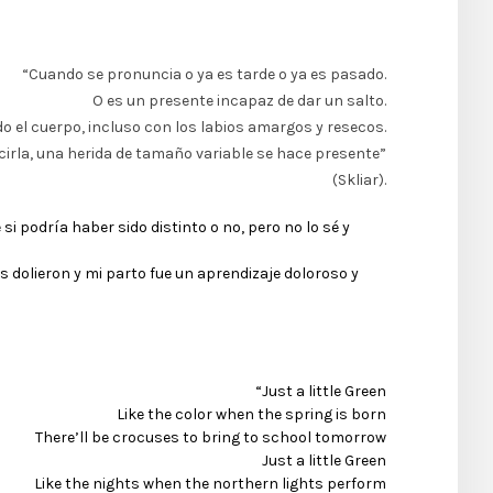
“Cuando se pronuncia o ya es tarde o ya es pasado.
O es un presente incapaz de dar un salto.
o el cuerpo, incluso con los labios amargos y resecos.
ecirla, una herida de tamaño variable se hace presente”
(Skliar).
si podría haber sido distinto o no, pero no lo sé y
s dolieron y mi parto fue un aprendizaje doloroso y
“Just a little Green
Like the color when the spring is born
There’ll be crocuses to bring to school tomorrow
Just a little Green
Like the nights when the northern lights perform