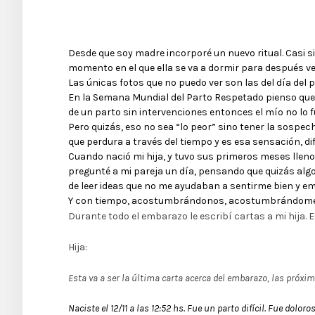
Desde que soy madre incorporé un nuevo ritual. Casi sin
momento en el que ella se va a dormir para después ve
Las únicas fotos que no puedo ver son las del día del 
En la Semana Mundial del Parto Respetado pienso que 
de un parto sin intervenciones entonces el mío no lo f
Pero quizás, eso no sea “lo peor” sino tener la sospe
que perdura a través del tiempo y es esa sensación, dif
Cuando nació mi hija, y tuvo sus primeros meses llenos
pregunté a mi pareja un día, pensando que quizás alg
de leer ideas que no me ayudaban a sentirme bien y emp
Y con tiempo, acostumbrándonos, acostumbrándome a
Durante todo el embarazo le escribí cartas a mi hija. E
Hija:
Esta va a ser la última carta acerca del embarazo, las próx
Naciste el 12/11 a las 12:52 hs. Fue un parto difícil. Fue dolor