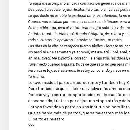
Tu papá me acompañó en cada contracción generada de manera
De nuevo, tu espera lo justificaba. Pero también vale la pena 
Lo que duele no es sólo lo artificial sino los silencios, la no
Cuando vos estabas por nacer, el obstetra usó fórceps para a
Es increíble, hija, pero el vislumbrar peligro sobre tu vida, 
Saliste. Asustada. Violeta. Gritando. Chiquita, de treinta y 
todo el cuerpo. Te apoyaron. Estuvimos juntas, un ratito.
Los días en la clínica tampoco fueron fáciles. Lloraste much
No pasó ni una semana y ya aprendí, me asusté, lloré, amé, q
animal. Crecí. Me explotó el corazón, la angustia, las dudas, 
Tuve miedo cuando llegaste. Dudé de que esto no sea para mí
Pero acá estoy, acá estamos. Te estoy conociendo y nace en 
Tu mamá.
Le tuve miedo al parto antes, durante y también hoy. 
Pero también sé que el dolor se vuelve más ameno cuan
Por eso voy a cerrar compartiendo una de esas fotos qu
desconocido, tristeza por dejar una etapa atrás y dolo
Estoy a favor de un parto en una institución pero libr
Que se hable más de partos, que se muestren más los
El parto es nuestro.
>>>