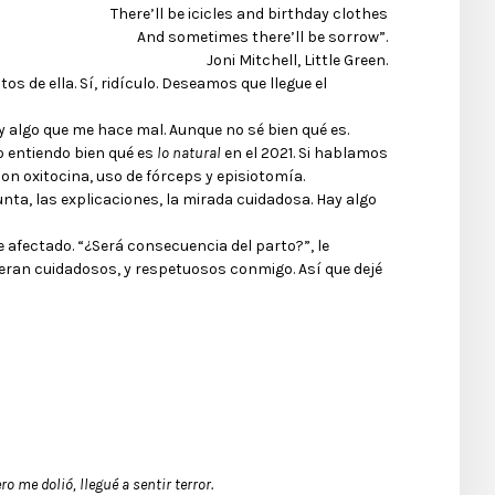
There’ll be icicles and birthday clothes
And sometimes there’ll be sorrow”.
Joni Mitchell, Little Green.
s de ella. Sí, ridículo. Deseamos que llegue el
ay algo que me hace mal. Aunque no sé bien qué es.
o entiendo bien qué es
lo natural
en el 2021. Si hablamos
on oxitocina, uso de fórceps y episiotomía.
nta, las explicaciones, la mirada cuidadosa. Hay algo
e afectado. “¿Será consecuencia del parto?”, le
eran cuidadosos, y respetuosos conmigo. Así que dejé
ro me dolió, llegué a sentir terror.