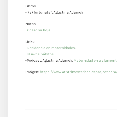
Libros:
-¨(a) fortunata¨, Agustina Adamoli
Notas:
–
Cosecha Roja.
Links:
–
Residencia en maternidades
.
–
Nuevos hábitos.
-Podcast, Agustina Adamoli.
Maternidad en aislamiento
Imágen:
https://www.4thtrimesterbodiesproject.com