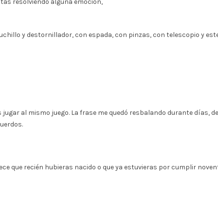
stás resolviendo alguna emoción,
 cuchillo y destornillador, con espada, con pinzas, con telescopio y e
ugar al mismo juego. La frase me quedó resbalando durante días, de l
cuerdos.
ce que recién hubieras nacido o que ya estuvieras por cumplir noven