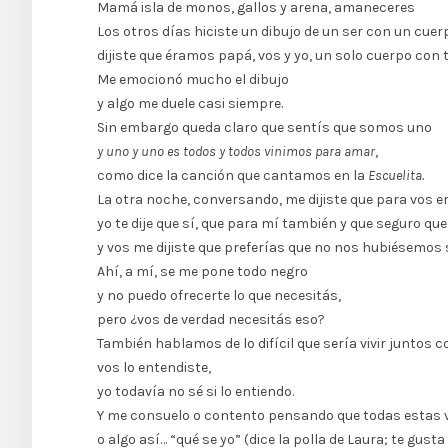
Mamá isla de monos, gallos y arena, amaneceres
Los otros días hiciste un dibujo de un ser con un cuer
dijiste que éramos papá, vos y yo, un solo cuerpo con 
Me emocionó mucho el dibujo
y algo me duele casi siempre.
Sin embargo queda claro que sentís que somos uno
y uno y uno es todos y todos vinimos para amar
,
como dice la canción que cantamos en la
Escuelita.
La otra noche, conversando, me dijiste que para vos e
yo te dije que sí, que para mí también y que seguro q
y vos me dijiste que preferías que no nos hubiésemos
Ahí, a mí, se me pone todo negro
y no puedo ofrecerte lo que necesitás,
pero ¿vos de verdad necesitás eso?
También hablamos de lo difícil que sería vivir juntos 
vos lo entendiste,
yo todavía no sé si lo entiendo.
Y me consuelo o contento pensando que todas estas vi
o algo así… “qué se yo” (dice la polla de Laura; te gus