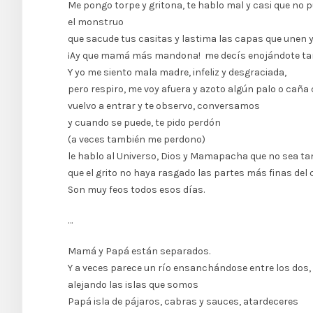
Me pongo torpe y gritona, te hablo mal y casi que no p
el monstruo
que sacude tus casitas y lastima las capas que unen 
¡Ay que mamá más mandona! me decís enojándote t
Y yo me siento mala madre, infeliz y desgraciada,
pero respiro, me voy afuera y azoto algún palo o caña c
vuelvo a entrar y te observo, conversamos
y cuando se puede, te pido perdón
(a veces también me perdono)
le hablo al Universo, Dios y Mamapacha que no sea tan 
que el grito no haya rasgado las partes más finas del
Son muy feos todos esos días.
…
Mamá y Papá están separados.
Y a veces parece un río ensanchándose entre los dos,
alejando las islas que somos
Papá isla de pájaros, cabras y sauces, atardeceres