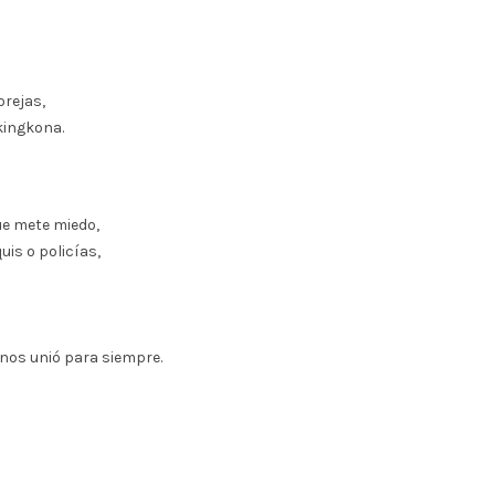
rejas,
kingkona.
que mete miedo,
is o policías,
e nos unió para siempre.