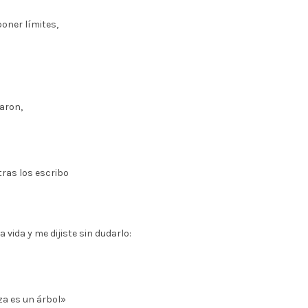
poner límites,
laron,
ras los escribo
 vida y me dijiste sin dudarlo:
za es un árbol»