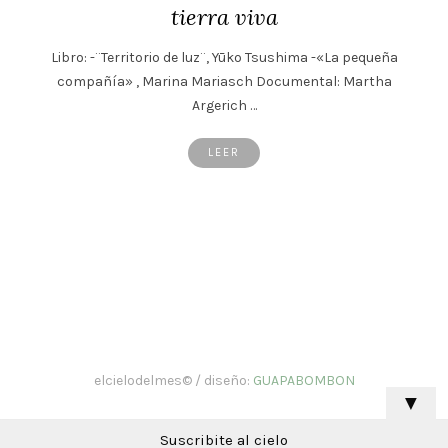
tierra viva
Libro: -¨Territorio de luz¨, Yūko Tsushima -«La pequeña
compañía» , Marina Mariasch Documental: Martha
Argerich …
LEER
elcielodelmes© / diseño:
GUAPABOMBON
▼
Suscribite al cielo