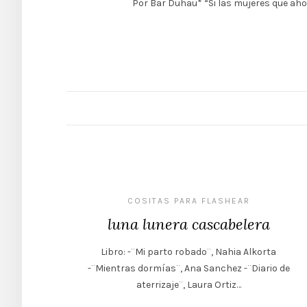
Por Bar Duhau* “Si las mujeres que aho
COSITAS PARA FLASHEAR
luna lunera cascabelera
Libro: -¨Mi parto robado¨, Nahia Alkorta
-¨Mientras dormías¨, Ana Sanchez -¨Diario de
aterrizaje¨, Laura Ortiz…