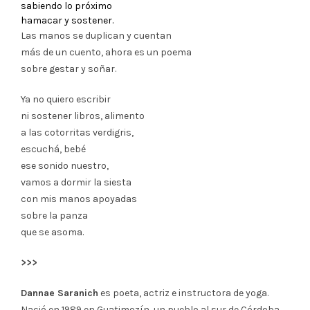
sabiendo lo próximo
hamacar y sostener.
Las manos se duplican y cuentan
más de un cuento, ahora es un poema
sobre gestar y soñar.
Ya no quiero escribir
ni sostener libros, alimento
a las cotorritas verdigris,
escuchá, bebé
ese sonido nuestro,
vamos a dormir la siesta
con mis manos apoyadas
sobre la panza
que se asoma.
>>>
Dannae Saranich
es poeta, actriz e instructora de yoga.
Nació en 1989 en Guatimozín, un pueblo al sur de Córdoba.