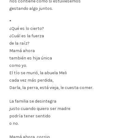
nos contiene como si estuviésemos
gestando algo juntos.
*
¿Qué es lo cierto?
¿Cuál es la fuerza
de la raíz?
Mamá ahora
también es hija única
como yo.
El tío se murió, la abuela Meli
cada vez más perdida,
Darla, la perra, está vieja, le cuesta comer.
La familia se desintegra
justo cuando quiero ser madre
podría tener sentido
o no.
Mamá ahora, corrijo,