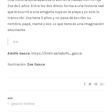
Zoe de 5 años. Entre los dos dimos forma a una historia real
que le ocurrió a una amiguita suya en la playa y yo solo lo
transcribí. Zoe tiene 5 años y no pasa de escribir su
nombre, papá, mamá y eso. Lo que tiene es una imaginación
alucinante.
>>
Adolfo Gasca
: https://linktr.ee/adolfo_gasca
Ilustración:
Zoe Gasca
<<<
ignacio molina