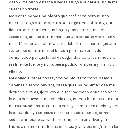
visto y me baño y hasta a veces salgo a la calle aunque me
cueste horrores.
Me siento como una planta que está seca pero nunca
muere, le digo a la terapeuta. Yo tengo una así, le digo, un
ficus al que le crecen sus hojas y las pierde, una sola, a
veces dos, que no duran más que una semana y se caen y
no está muerta la planta, pero debería. Le cuento que una
vez pensé en tirarme del balcón pero hubiera sido
complicado porque la red de seguridad para los niños era
realmente fuerte y no hubiera podido romperla y me río y
ella no.
Me obligo a hacer cosas, cocino, leo, saco fotos, salgo a
caminar cuando hay sol, hasta que una mínima cosa me
devuelve a mi agujero. Voy al supermercado y cuando abro
la caja de huevos una colonia de gusanos blancos con olor
nauseabundo me aplasta la cara y se me caen al piso y ahí
la oscuridad ya empieza a crecer desde adentro, como la
seda de un bicho canasto me empieza a envolver y la
tristeza se me transforma en rabia y la rabia en gritos a los