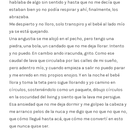
hablaba de algo sin sentido y hasta que no me decía que
estaban bien yo no podía respirar y ahí, finalmente, los
abrazaba.
Me despierto y no lloro, solo transpiro y el bebé al lado mío
ya se está quejando.
Una angustia se me alojó en el pecho, pero tengo una
piedra, una bola, un candado que no me deja llorar. Intento
y no puedo. En cambio ando iracunda, grito. Como ese
caudal de lava que circulaba por las calles de mi sueño,
pero adentro mío, y cuando empieza a salir no puedo parar
y me enredo en mis propios enojos. Y en la noche el bebé
llora y toma la teta pero sigue llorando y yo camino en
círculos, sosteniéndolo como un paquete, dibujo círculos
en la oscuridad del living y siento que la lava me persigue.
Esa ansiedad que no me deja dormir y me golpeo la cabeza y
me arranco pelos de la nuca y me digo que no que no que no,
que cómo llegué hasta acá, que cómo me convertí en esto
que nunca quise ser.