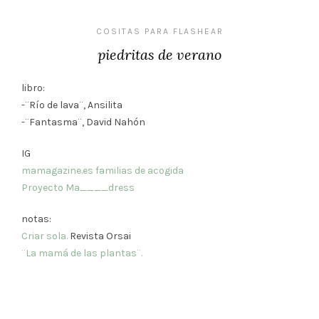
COSITAS PARA FLASHEAR
piedritas de verano
libro:
-¨Río de lava¨, Ansilita
-¨Fantasma¨, David Nahón
IG
mamagazine.es
familias de acogida
Proyecto Ma____dress
notas:
Criar sola.
Revista Orsai
¨La mamá de las plantas¨.