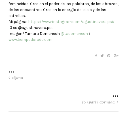
femineidad. Creo en el poder de las palabras, de los abrazos,
de los encuentros. Creo en la energía del cielo y de las
estrellas.
Mi página:
https://www.instagram.com/agustinavera.psi/
IG es @agustinavera.psi.
Imagen/ Tamara Domenech
@tadomenech
/
www.tiempodorado.com
<<<
tijana
>>>
Yo ¿parí? dormida