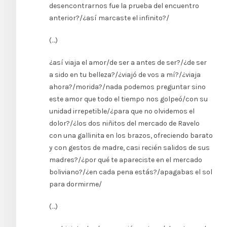
desencontrarnos fue la prueba del encuentro
anterior?/¿así marcaste el infinito?/
(…)
¿así viaja el amor/de ser a antes de ser?/¿de ser
a sido en tu belleza?/¿viajó de vos a mí?/¿viaja
ahora?/morida?/nada podemos preguntar sino
este amor que todo el tiempo nos golpeó/con su
unidad irrepetible/¿para que no olvidemos el
dolor?/¿los dos niñitos del mercado de Ravelo
con una gallinita en los brazos, ofreciendo barato
y con gestos de madre, casi recién salidos de sus
madres?/¿por qué te apareciste en el mercado
boliviano?/¿en cada pena estás?/apagabas el sol
para dormirme/
(…)