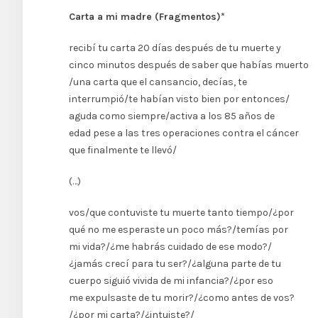
Carta a mi madre (Fragmentos)*
recibí tu carta 20 días después de tu muerte y
cinco minutos después de saber que habías muerto
/una carta que el cansancio, decías, te
interrumpió/te habían visto bien por entonces/
aguda como siempre/activa a los 85 años de
edad pese a las tres operaciones contra el cáncer
que finalmente te llevó/
(…)
vos/que contuviste tu muerte tanto tiempo/¿por
qué no me esperaste un poco más?/temías por
mi vida?/¿me habrás cuidado de ese modo?/
¿jamás crecí para tu ser?/¿alguna parte de tu
cuerpo siguió vivida de mi infancia?/¿por eso
me expulsaste de tu morir?/¿como antes de vos?
/¿por mi carta?/¿intuiste?/