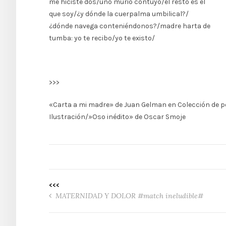
me hiciste dos/uno murió contuyo/el resto es el
que soy/¿y dónde la cuerpalma umbilical?/
¿dónde navega conteniéndonos?/madre harta de
tumba: yo te recibo/yo te existo/
>>>
«Carta a mi madre» de Juan Gelman en Colección de poe
Ilustración/»Oso inédito» de Oscar Smoje
<<<
MATERNIDAD Y DOLOR #match ineludible#