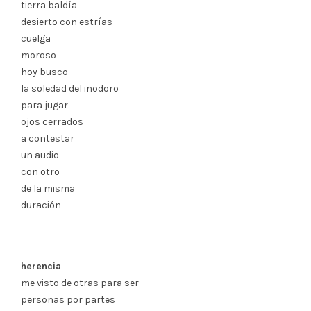
tierra baldía
desierto con estrías
cuelga
moroso
hoy busco
la soledad del inodoro
para jugar
ojos cerrados
a contestar
un audio
con otro
de la misma
duración
herencia
me visto de otras para ser
personas por partes