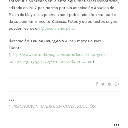
estás” fue publicado en la antología
Identidades encontradas
,
editada en 2017 por Norma para la Asociación Abuelas de
Plaza de Mayo. Los poemas aquí publicados forman parte
de su poemario inédito,
Cefeidas
. Estos y otros textos suyos
pueden leerse en
@poesia.puerpera
.
Ilustración:
Louise Bourgeois
«The Empty House»
Fuente
(
http://www.rotundamagazine.com/louise-bourgeois-
schinkel-jerry-gorovoy-x-marieve-lafontaine/
)
<<<
PRECAUCIÓN: MADRE EN CONSTRUCCIÓN
>>>