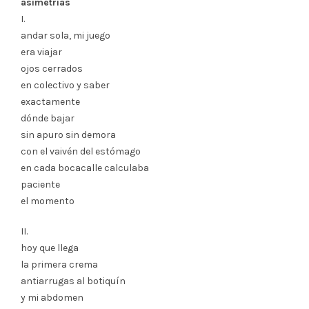
asimetrías
I.
andar sola, mi juego
era viajar
ojos cerrados
en colectivo y saber
exactamente
dónde bajar
sin apuro sin demora
con el vaivén del estómago
en cada bocacalle calculaba
paciente
el momento
II.
hoy que llega
la primera crema
antiarrugas al botiquín
y mi abdomen